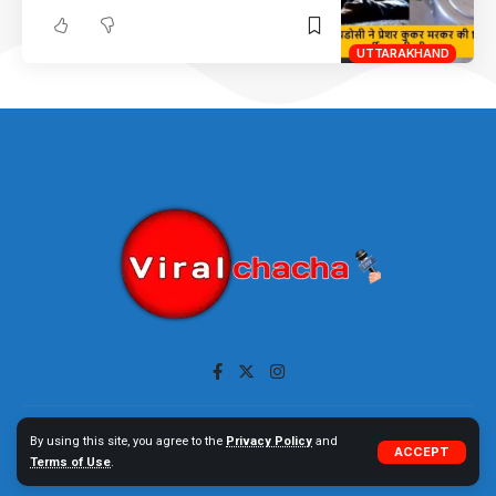
UTTARAKHAND
Contact
Disclaimer
Privacy Policy
About Us
By using this site, you agree to the
Privacy Policy
and
ACCEPT
Terms of Use
.
Copyright © 2023 ViralChacha